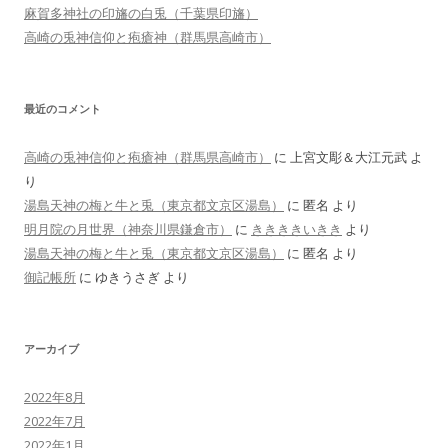
麻賀多神社の印旛の白兎（千葉県印旛）
高崎の兎神信仰と疱瘡神（群馬県高崎市）
最近のコメント
高崎の兎神信仰と疱瘡神（群馬県高崎市）
に
上宮文彫＆大江元武
よ
り
湯島天神の梅と牛と兎（東京都文京区湯島）
に
匿名
より
明月院の月世界（神奈川県鎌倉市）
に
ききききいきき
より
湯島天神の梅と牛と兎（東京都文京区湯島）
に
匿名
より
御記帳所
に
ゆきうさぎ
より
アーカイブ
2022年8月
2022年7月
2022年1月