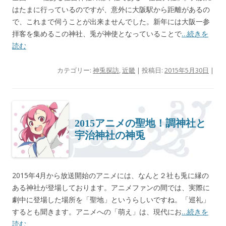
はたまに行っているのですが、意外に大阪駅から距離があるの
で、これまで伺うことが出来ませんでした。新年には大阪一参
拝客を集めるこの神社、兎が神使となっていることで
…続きを
読む
カテゴリー:
神兎探訪
,
近畿
| 投稿日:
2015年5月30日
|
2015アニメの聖地！調神社と
宇治神社の神兎
2015年4月から放送開始のアニメには、なんと２社も兎に縁の
ある神社が登場しております。アニメファンの間では、実際に
劇中に登場した場所を「聖地」というらしいですね。「巡礼」
するとも聞きます。アニメへの「萌え」は、現代にお
…続きを
読む