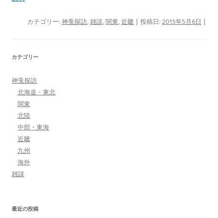
カテゴリー:
神兎探訪
,
雑談
,
関東
,
近畿
| 投稿日:
2015年5月6日
|
カテゴリー
神兎探訪
北海道・東北
関東
北陸
中部・東海
近畿
九州
海外
雑談
最近の投稿