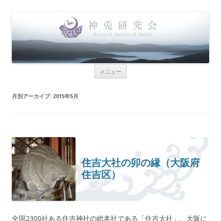
神兎研究会
Research Society of Shinto
コンテンツへ移動
メニュー
月別アーカイブ:
2015年5月
住吉大社の卯の縁（大阪府
住吉区）
全国2300社ある住吉神社の総本社である「住吉大社」。大阪に