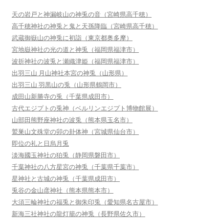
天の岩戸と神漏岐山の神兎の音（宮崎県高千穂）
高千穂神社の神兎と鬼と天孫降臨（宮崎県高千穂）
武蔵御嶽山の神兎に初詣（東京都奥多摩）
宮地嶽神社の光の道と神兎（福岡県福津市）
波折神社の波兎と瀬織津姫（福岡県福津市）
出羽三山 月山神社本宮の神兎（山形県）
出羽三山 羽黒山の兎（山形県鶴岡市）
成田山新勝寺の兎（千葉県成田市）
古代エジプトの兎神（ベルリンエジプト博物館展）
山部田熊野座神社の波兎（熊本県玉名市）
鷲巣山文殊堂の卯の卦体神（宮城県仙台市）
即位の礼と日烏月兎
淡海國玉神社の狛兎（静岡県磐田市）
千葉神社の八方星宮の神兎（千葉県千葉市）
星神社と古城の神兎（千葉県成田市）
兎谷の金山彦神社（熊本県熊本市）
大須三輪神社の福兎と御朱印兎（愛知県名古屋市）
新海三社神社の龍灯籠の神兎（長野県佐久市）