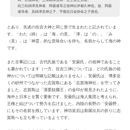
時、所成神名、上津綿津見神、次上筒之男命。
此三柱綿津見神者、阿曇連等之祖神以伊都久神也。故、阿曇
連等者、其綿津見神之子、宇都志日金拆命之子孫也。
とあり、先述の住吉大神と同じ形で生まれたと記されていま
す。「わた（綿）」は「海」の意。「津」は「の」。「み
（見）」は「神霊」的な意味合いを持ち、名前からして海の神
です。
また古事記には、古代氏族である「安曇氏」の祖神であること
も書かれています（一方、住吉三神については、どの氏族の祖
神かについては明確な記載はありません）。安曇氏は、博多近
くの砂州でつながった志賀島にある「志賀海神社」を守ってき
ました。志賀島は「漢委奴國王」の金印が発見されたように、
海外と日本とを繋ぐ要衝です。安曇氏は海人集団と考えられ、
王権と結びついて勢力を広げました。内陸の長野の「安曇野」
にもその名前を残しています。神功皇后は新羅出兵の折りに志
賀島へも立ち寄っているようです。