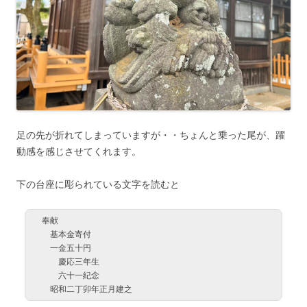
足の先が折れてしまっていますが・・ちょんと乗った尾が、躍
動感を感じさせてくれます。
下の台座に彫られている文字を読むと
奉献
基本金寄付
一金五十円
慶応三年生
六十一紀念
昭和二丁卯年正月建之