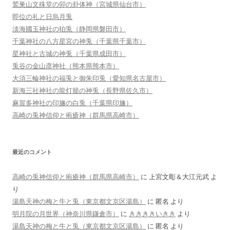
鷲巣山文殊堂の卯の卦体神（宮城県仙台市）
即位の礼と日烏月兎
淡海國玉神社の狛兎（静岡県磐田市）
千葉神社の八方星宮の神兎（千葉県千葉市）
星神社と古城の神兎（千葉県成田市）
兎谷の金山彦神社（熊本県熊本市）
大須三輪神社の福兎と御朱印兎（愛知県名古屋市）
新海三社神社の龍灯籠の神兎（長野県佐久市）
麻賀多神社の印旛の白兎（千葉県印旛）
高崎の兎神信仰と疱瘡神（群馬県高崎市）
最近のコメント
高崎の兎神信仰と疱瘡神（群馬県高崎市）
に
上宮文彫＆大江元武
よ
り
湯島天神の梅と牛と兎（東京都文京区湯島）
に
匿名
より
明月院の月世界（神奈川県鎌倉市）
に
ききききいきき
より
湯島天神の梅と牛と兎（東京都文京区湯島）
に
匿名
より