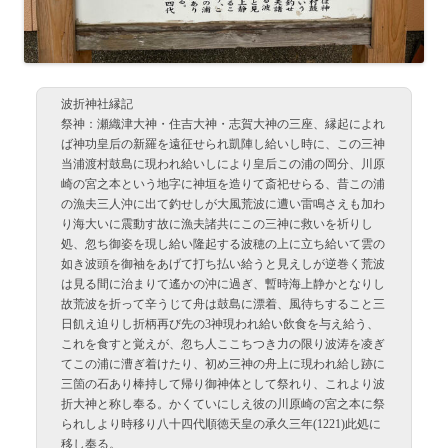
波折神社縁記
祭神：瀬織津大神・住吉大神・志賀大神の三座、縁起によれ
ば神功皇后の新羅を遠征せられ凱陣し給いし時に、この三神
当浦渡村鼓島に現われ給いしにより皇后この浦の岡分、川原
崎の宮之本という地字に神垣を造りて斎祀せらる、昔この浦
の漁夫三人沖に出て釣せしが大風荒波に遭い雷鳴さえも加わ
り海大いに震動す故に漁夫諸共にこの三神に救いを祈りし
処、忽ち御姿を現し給い隆起する波穂の上に立ち給いて雲の
如き波頭を御袖をあげて打ち払い給うと見えしが逆巻く荒波
は見る間に治まりて遙かの沖に過ぎ、暫時海上静かとなりし
故荒波を折って辛うじて舟は鼓島に漂着、風待ちすること三
日飢え迫りし折柄再び先の3神現われ給い飲食を与え給う、
これを食すと覚えが、忽ち人ここちつき力の限り波涛を凌ぎ
てこの浦に漕ぎ着けたり、初め三神の舟上に現われ給し跡に
三箇の石あり棒持して帰り御神体として祭れり、これより波
折大神と称し奉る。かくていにしえ彼の川原崎の宮之本に祭
られしより時移り八十四代順徳天皇の承久三年(1221)此処に
移し奉る。