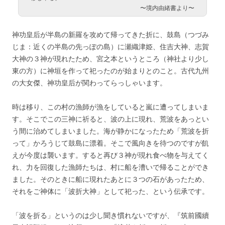
〜境内由緒書より〜
神功皇后が半島の新羅を攻めて帰ってきた折に、鼓島（つづみ
じま：近くの半島の先っぽの島）に瀬織津姫、住吉大神、志賀
大神の３神が現れたため、宮之本というところ（神社より少し
東の方）に神垣を作って祀ったのが始まりとのこと。古代九州
の大女傑、神功皇后が関わってらっしゃいます。
時は移り、この村の漁師が漁をしていると嵐に遭ってしまいま
す。そこでこの三神に祈ると、波の上に現れ、荒波をあっとい
う間に治めてしまいました。海が静かになったため「荒波を折
って」かろうじて鼓島に漂着。そこで風向きを待つのですが飢
えが今度は襲います。すると再び３神が現れ食べ物を与えてく
れ、力を回復した漁師たちは、村に船を漕いで帰ることができ
ました。そのときに船に現れたあとに３つの石があったため、
それをご神体に「波折大神」として祀った、という伝承です。
「波を折る」というのは少し聞き慣れないですが、『筑前國續