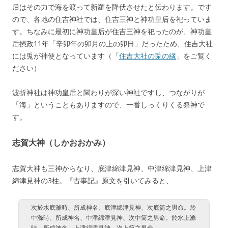
后はその力で海を渡って新羅を降伏させたと伝わります。です
ので、各地の住吉神社では、住吉三神と神功皇后を祀っていま
す。ちなみに最初に神功皇后が住吉三神を祀ったのが、神功皇
后摂政11年「辛卯年の卯月の上の卯日」だったため、住吉大社
には兎が神使となっています（「
住吉大社の兎の縁
」をご覧く
ださい）
波折神社は神功皇后と関わりが深い神社ですし、つながりが
「海」ということもありますので、一番しっくりくる祭神で
す。
志賀大神（しかおおかみ）
志賀大神も三神からなり、底津綿津見神、中津綿津見神、上津
綿津見神の3柱。『古事記』原文を引いてみると、
次於水底滌時、所成神名、底津綿津見神、次底筒之男命。於
中滌時、所成神名、中津綿津見神、次中筒之男命。於水上滌