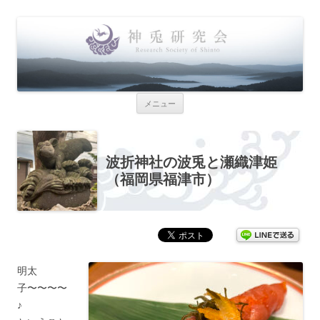
神兎研究会
Research Society of Shinto
コンテンツへ移動
メニュー
波折神社の波兎と瀬織津姫
（福岡県福津市）
明太
子〜〜〜〜
♪