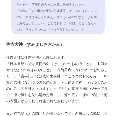
をすると、下記住吉大神や志賀大神が生まれます。
「筑紫の日向の橘の小門の阿波岐原」は、その後海に潜る
ので、大体海岸として考えられてはいるのですが、より川
と海の近い所、ということであれば「河口」と言えなくも
ない。そういうつながりだったりしないかな、と。
住吉大神（すみよしおおかみ）
住吉大神は住吉三神とも呼ばれます。
『日本書紀』では底筒男命（そこつつのおのみこと）・中筒男
命（なかつつのおのみこと）・表筒男命（うわつつのおのみこ
と）、『古事記』では底筒之男神（そこつつのおのかみ）・中
筒之男神（なかつつのおのかみ）・上筒之男神（うわつつのお
のかみ）の三神とされます。イザナギが黄泉の国から帰ってき
て、海で穢れを洗い清めた際に、「海の底」「海の中程」「海
の表面」からそれぞれ生まれたされています。
また神功皇后との関わりが深いようです。新羅出兵の際に、皇