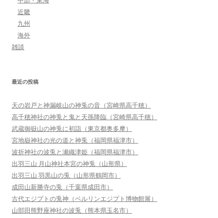
中部・東海
近畿
九州
海外
雑談
最近の投稿
天の岩戸と神漏岐山の神兎の音（宮崎県高千穂）
高千穂神社の神兎と鬼と天孫降臨（宮崎県高千穂）
武蔵御嶽山の神兎に初詣（東京都奥多摩）
宮地嶽神社の光の道と神兎（福岡県福津市）
波折神社の波兎と瀬織津姫（福岡県福津市）
出羽三山 月山神社本宮の神兎（山形県）
出羽三山 羽黒山の兎（山形県鶴岡市）
成田山新勝寺の兎（千葉県成田市）
古代エジプトの兎神（ベルリンエジプト博物館展）
山部田熊野座神社の波兎（熊本県玉名市）