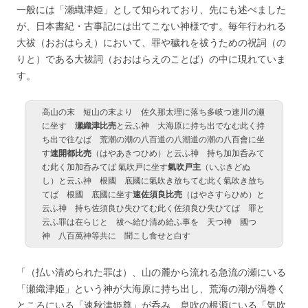
一般には「瀬織津姫」として知られており、先にも述べました
が、日本書紀・古事記には出てこない神様です。毎年行われる
大祓（おおはらえ）において、罪や穢れを祓うための祝詞（の
りと）である大祓詞（おおはらえのことば）の中に現れていま
す。
高山の末 短山の末より 佐久那太理に落ち多岐つ速川の瀬
に坐す
瀬織津比売
と云ふ神 大海原に持ち出でなむ此く持
ち出で往なば 荒潮の潮の八百道の八潮道の潮の八百會に坐
す
速開都比売
（はやあきつひめ）と云ふ神 持ち加加呑みて
む此く加加呑みてば 氣吹戸に坐す
氣吹戸主
（いぶきどぬ
し）と云ふ神 根國 底國に氣吹き放ちてむ此く氣吹き放ち
てば 根國 底國に坐す
速佐須良比売
（はやさすらひめ）と
云ふ神 持ち佐須良ひ失ひてむ此く佐須良ひ失ひてば 罪と
云ふ罪は在らじと 祓へ給ひ清め給ふ事を 天つ神 國つ
神 八百萬神等共に 聞こし食せと白す
「（払い清められた罪は）、山の麓から流れる急流の瀬にいる
「瀬織津姫」という神が大海原に持ち出し、荒海の潮が渦巻く
ところにいる「速秋津姫尊」が呑み、息吹の根源にいる「気吹