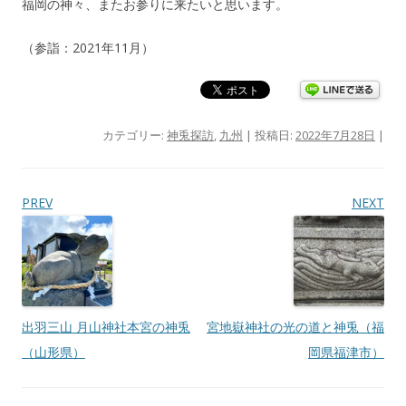
福岡の神々、またお参りに来たいと思います。
（参詣：2021年11月）
カテゴリー:
神兎探訪
,
九州
| 投稿日:
2022年7月28日
|
投稿ナビゲーション
PREV
NEXT
出羽三山 月山神社本宮の神兎
宮地嶽神社の光の道と神兎（福
（山形県）
岡県福津市）