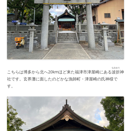
なみおり
こちらは博多から北へ20kmほど来た福津市津屋崎にある
波折
神
社です。玄界灘に面したのどかな漁師町・津屋崎の氏神様で
す。