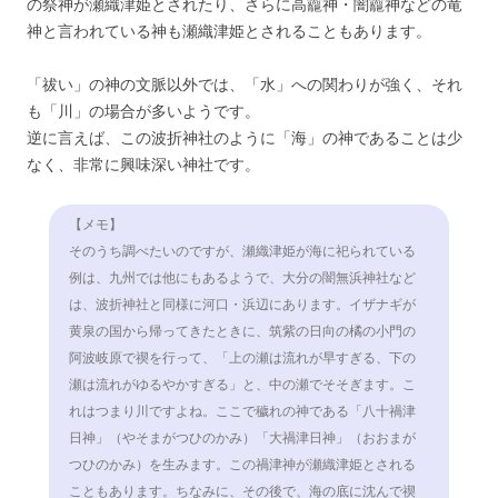
の祭神が瀬織津姫とされたり、さらに高龗神・闇龗神などの竜
神と言われている神も瀬織津姫とされることもあります。
「祓い」の神の文脈以外では、「水」への関わりが強く、それ
も「川」の場合が多いようです。
逆に言えば、この波折神社のように「海」の神であることは少
なく、非常に興味深い神社です。
【メモ】
そのうち調べたいのですが、瀬織津姫が海に祀られている
例は、九州では他にもあるようで、大分の闇無浜神社など
は、波折神社と同様に河口・浜辺にあります。イザナギが
黄泉の国から帰ってきたときに、筑紫の日向の橘の小門の
阿波岐原で禊を行って、「上の瀬は流れが早すぎる、下の
瀬は流れがゆるやかすぎる」と、中の瀬でそそぎます。こ
れはつまり川ですよね。ここで穢れの神である「八十禍津
日神」（やそまがつひのかみ）「大禍津日神」（おおまが
つひのかみ）を生みます。この禍津神が瀬織津姫とされる
こともあります。ちなみに、その後で、海の底に沈んで禊