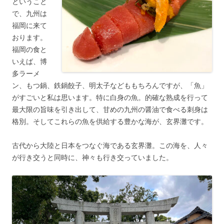
ということ
で、九州は
福岡に来て
おります。
福岡の食と
いえば、博
多ラーメ
ン、もつ鍋、鉄鍋餃子、明太子などももちろんですが、「魚」
がすごいと私は思います。特に白身の魚。的確な熟成を行って
最大限の旨味を引き出して、甘めの九州の醤油で食べる刺身は
格別。そしてこれらの魚を供給する豊かな海が、玄界灘です。
古代から大陸と日本をつなぐ海である玄界灘。この海を、人々
が行き交うと同時に、神々も行き交っていました。