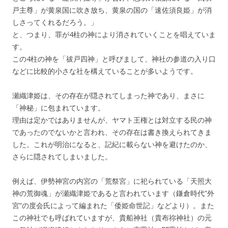
戸主尊」が黄泉国に吹き放ち、黄泉の国の「速佐須良姫」が消
しさってくれるだろう。」
と、つまり、罪が4柱の神により消されていくことを唱えていま
す。
この4柱の神を「祓戸四神」と呼びまして、神社の参道の入り口
などに比較的小さな社を構えていることが多いようです。
瀬織津姫は、その存在が隠されてしまった神であり、まさに
「神秘」に包まれています。
理由は定かではありませんが、ヤマト王権とは対立する民の神
であったのでないかと言われ、その存在は書き換えられてきま
した。これが明治になると、記紀に載らない神を避けたのか、
さらに隠されてしまいました。
例えば、伊勢神宮の内宮の「荒祭宮」に祀られている「天照大
神の荒御魂」が瀬織津姫であると言われています（鎌倉時代”外
宮”の度会氏によって編まれた「倭姫命世記」などより）。また
この神社でも呼ばれていますが、貴船神社（貴布祢神社）の元