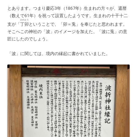
とあります。つまり慶応3年（1867年）生まれの方々が、還暦
（数えで61年）を祝って設置したようです。生まれの十干十二
ひのとう
支が「
丁卯
ということで、「卯＝兎」を奉じたと思われます。
そこへこの神社の「波」のイメージを加えた、「波に兎」の意
匠にしたのでしょう。
「波」に関しては、境内の縁起に書かれていました。