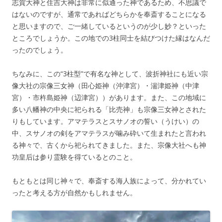
志賀大神と住吉大神は非常に似通った神であるため、不思議で
はないのですが、通常であればどちらかを奉斎することになる
と思いますので、ご一緒しているというのが少し妙？といった
ところでしょうか。この地での3柱同士を結びつけた縁はなんだ
ったのでしょう。
ちなみに、この“3柱型”で有名な神として、波折神社にも近い宗
像大社の宗像三女神（田心姫神（沖津宮）・湍津姫神（中津
宮）・市杵島姫神（辺津宮））があります。また、この地域に
多い八幡神の中央に祀られる「比売神」も宗像三女神とされた
りもしています。アマテラスとスサノオの誓い（うけい）の
中、スサノオの剣をアマテラスが噛み砕いて生まれたと言われ
る神々で、古くから祀られてきました。また、宗像大社へも神
功皇后は参り霊験を得ているとのこと。
もともとは同じ神々で、奉斎する海人族によって、分かれてい
ったと考える方が自然かもしれません。