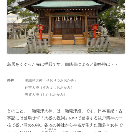
鳥居をくぐった先は拝殿です。由緒書によると御祭神は・・
祭神
瀬織津大神（せおりつおおかみ）
住吉大神（すみよしおおかみ）
志賀大神（しかおおかみ）
とのこと。「瀬織津大神」は「瀬織津姫」です。日本書紀・古
事記には登場せず「大祓の祝詞」の中で登場する祓戸四神の一
柱で祓い浄めの神。各地の神社から神名が消えた謎多き女神で
きふねかみ