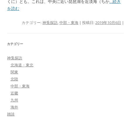
くに）とも。これは、中央に近い琵琶湖を近淡海（ちか
…続き
を読む
カテゴリー:
神兎探訪
,
中部・東海
| 投稿日:
2019年10月6日
|
カテゴリー
神兎探訪
北海道・東北
関東
北陸
中部・東海
近畿
九州
海外
雑談