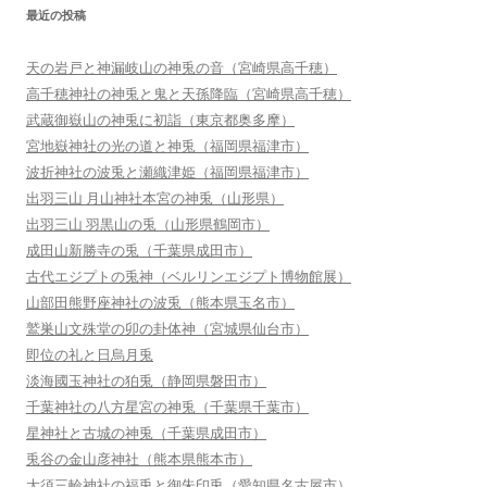
最近の投稿
天の岩戸と神漏岐山の神兎の音（宮崎県高千穂）
高千穂神社の神兎と鬼と天孫降臨（宮崎県高千穂）
武蔵御嶽山の神兎に初詣（東京都奥多摩）
宮地嶽神社の光の道と神兎（福岡県福津市）
波折神社の波兎と瀬織津姫（福岡県福津市）
出羽三山 月山神社本宮の神兎（山形県）
出羽三山 羽黒山の兎（山形県鶴岡市）
成田山新勝寺の兎（千葉県成田市）
古代エジプトの兎神（ベルリンエジプト博物館展）
山部田熊野座神社の波兎（熊本県玉名市）
鷲巣山文殊堂の卯の卦体神（宮城県仙台市）
即位の礼と日烏月兎
淡海國玉神社の狛兎（静岡県磐田市）
千葉神社の八方星宮の神兎（千葉県千葉市）
星神社と古城の神兎（千葉県成田市）
兎谷の金山彦神社（熊本県熊本市）
大須三輪神社の福兎と御朱印兎（愛知県名古屋市）