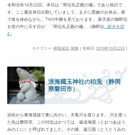
令和元年10月22日。本日は『即位礼正殿の儀』であり祝日で
す。ここ最近休日出勤していまして、まさに恩赦のお休み。家
で体を休めながら、TVの中継を見ております。 新天皇の御即位
を世の中に示す日が、「即位礼正殿の儀」（御即位
…続きを読
む
カテゴリー:
神兎探訪
,
関東
| 投稿日:
2019年10月22日
|
淡海國玉神社の狛兎（静岡
県磐田市）
浜松から東海道線で東に向かい、天竜川を渡ります。 川を渡っ
た先は磐田市。この付近はかつては、遠淡海国（とおつあはう
みのくに）と呼ばれてました。その後、遠江国（とうとうみの