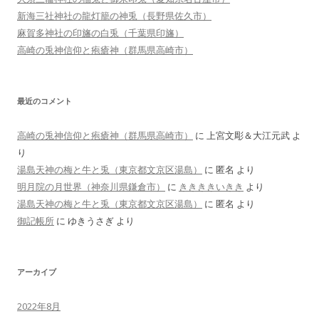
新海三社神社の龍灯籠の神兎（長野県佐久市）
麻賀多神社の印旛の白兎（千葉県印旛）
高崎の兎神信仰と疱瘡神（群馬県高崎市）
最近のコメント
高崎の兎神信仰と疱瘡神（群馬県高崎市）
に
上宮文彫＆大江元武
よ
り
湯島天神の梅と牛と兎（東京都文京区湯島）
に
匿名
より
明月院の月世界（神奈川県鎌倉市）
に
ききききいきき
より
湯島天神の梅と牛と兎（東京都文京区湯島）
に
匿名
より
御記帳所
に
ゆきうさぎ
より
アーカイブ
2022年8月