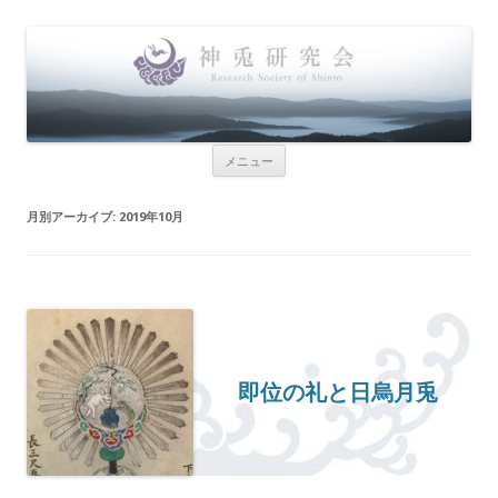
神兎研究会
Research Society of Shinto
コンテンツへ移動
メニュー
月別アーカイブ:
2019年10月
即位の礼と日烏月兎