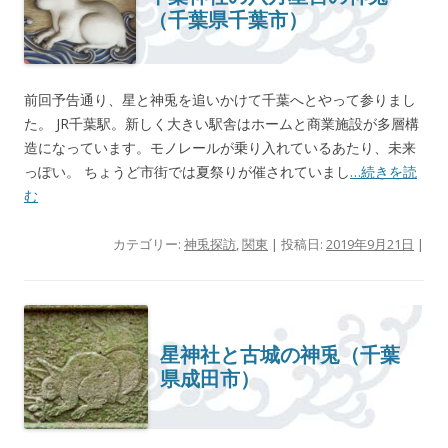
（千葉県千葉市）
前回予告通り、星と神兎を追いかけて千葉へとやって参りまし
た。 JR千葉駅。新しく大きい駅舎はホームと商業施設が多層構
造になっています。モノレールが乗り入れているあたり、未来
っぽい。 ちょうど市街では夏祭りが催されていまし
…続きを読
む
カテゴリー:
神兎探訪
,
関東
| 投稿日:
2019年9月21日
|
星神社と古城の神兎（千葉
県成田市）