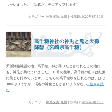
しゃいました。（写真だけ先にアップします）
カテゴリー:
神兎探訪
,
九州
| 投稿日:
2022年8月30日
|
高千穂神社の神兎と鬼と天孫
降臨（宮崎県高千穂）
天孫降臨神話の地、高千穂。神が降りたと言われるこの地に
も、神兎が跳ねていました。 10月の後半、高千穂の山々は紅葉
に染まり始めています。 こちらの高千穂峡を訪れるのは、ほぼ
30年ぶりですが、渓谷の神秘としか言いようがない
…続きを読
む
カテゴリー:
神兎探訪
,
九州
| 投稿日:
2022年8月13日
|