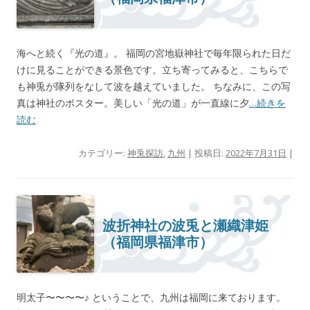
海へと続く『光の道』。 福岡の宮地嶽神社で毎年限られた日だ
けに見ることができる景色です。立ち寄ってみると、こちらで
も神兎が隊列をなして波を越えていました。 ちなみに、この写
真は神社のポスター。美しい「光の道」が一直線に夕
…続きを
読む
カテゴリー:
神兎探訪
,
九州
| 投稿日:
2022年7月31日
|
波折神社の波兎と瀬織津姫
（福岡県福津市）
明太子〜〜〜〜♪ ということで、九州は福岡に来ております。