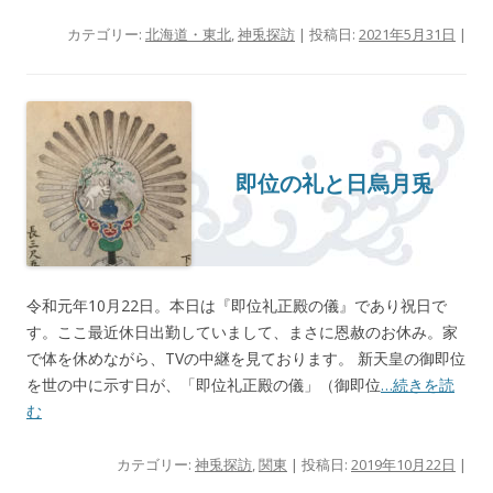
カテゴリー:
北海道・東北
,
神兎探訪
| 投稿日:
2021年5月31日
|
即位の礼と日烏月兎
令和元年10月22日。本日は『即位礼正殿の儀』であり祝日で
す。ここ最近休日出勤していまして、まさに恩赦のお休み。家
で体を休めながら、TVの中継を見ております。 新天皇の御即位
を世の中に示す日が、「即位礼正殿の儀」（御即位
…続きを読
む
カテゴリー:
神兎探訪
,
関東
| 投稿日:
2019年10月22日
|