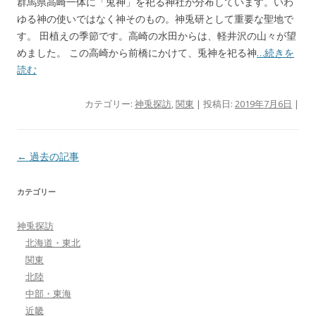
群馬県高崎一体に「兎神」を祀る神社が分布しています。いわ
ゆる神の使いではなく神そのもの。神兎研として重要な聖地で
す。 田植えの季節です。高崎の水田からは、軽井沢の山々が望
めました。 この高崎から前橋にかけて、兎神を祀る神
…続きを
読む
カテゴリー:
神兎探訪
,
関東
| 投稿日:
2019年7月6日
|
投稿ナビゲーション
←
過去の記事
カテゴリー
神兎探訪
北海道・東北
関東
北陸
中部・東海
近畿