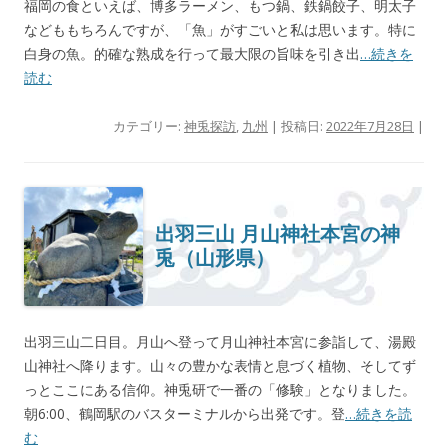
福岡の食といえば、博多ラーメン、もつ鍋、鉄鍋餃子、明太子
などももちろんですが、「魚」がすごいと私は思います。特に
白身の魚。的確な熟成を行って最大限の旨味を引き出
…続きを
読む
カテゴリー:
神兎探訪
,
九州
| 投稿日:
2022年7月28日
|
出羽三山 月山神社本宮の神
兎（山形県）
出羽三山二日目。月山へ登って月山神社本宮に参詣して、湯殿
山神社へ降ります。山々の豊かな表情と息づく植物、そしてず
っとここにある信仰。神兎研で一番の「修験」となりました。
朝6:00、鶴岡駅のバスターミナルから出発です。登
…続きを読
む