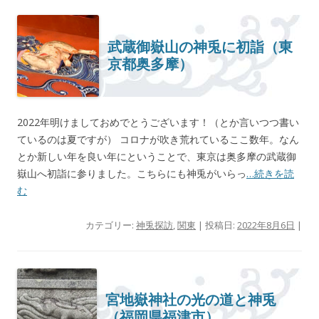
武蔵御嶽山の神兎に初詣（東
京都奥多摩）
2022年明けましておめでとうございます！（とか言いつつ書い
ているのは夏ですが） コロナが吹き荒れているここ数年。なん
とか新しい年を良い年にということで、東京は奥多摩の武蔵御
嶽山へ初詣に参りました。こちらにも神兎がいらっ
…続きを読
む
カテゴリー:
神兎探訪
,
関東
| 投稿日:
2022年8月6日
|
宮地嶽神社の光の道と神兎
（福岡県福津市）