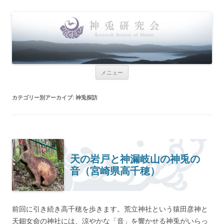
神兎研究会
Research Society of Shinto
コンテンツへ移動
メニュー
カテゴリー別アーカイブ:
神兎探訪
天の岩戸と神漏岐山の神兎の
音（宮崎県高千穂）
前回に引き続き高千穂を歩きます。荒立神社という猿田彦神と
天鈿女命の神社には、涼やかな「音」を響かせる神兎がいらっ