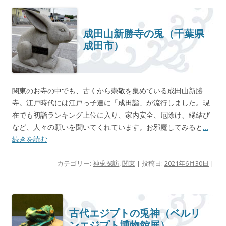
成田山新勝寺の兎（千葉県
成田市）
関東のお寺の中でも、古くから崇敬を集めている成田山新勝
寺。江戸時代には江戸っ子達に「成田詣」が流行しました。現
在でも初詣ランキング上位に入り、家内安全、厄除け、縁結び
など、人々の願いを聞いてくれています。お邪魔してみると
…
続きを読む
カテゴリー:
神兎探訪
,
関東
| 投稿日:
2021年6月30日
|
古代エジプトの兎神（ベルリ
ンエジプト博物館展）