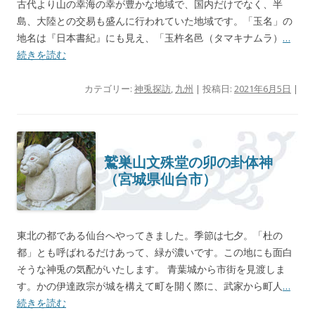
古代より山の幸海の幸が豊かな地域で、国内だけでなく、半
島、大陸との交易も盛んに行われていた地域です。「玉名」の
地名は『日本書紀』にも見え、「玉杵名邑（タマキナムラ）
…
続きを読む
カテゴリー:
神兎探訪
,
九州
| 投稿日:
2021年6月5日
|
鷲巣山文殊堂の卯の卦体神
（宮城県仙台市）
東北の都である仙台へやってきました。季節は七夕。「杜の
都」とも呼ばれるだけあって、緑が濃いです。この地にも面白
そうな神兎の気配がいたします。 青葉城から市街を見渡しま
す。かの伊達政宗が城を構えて町を開く際に、武家から町人
…
続きを読む