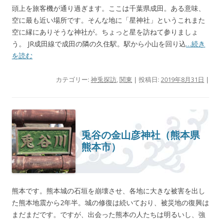
頭上を旅客機が通り過ぎます。ここは千葉県成田。ある意味、
空に最も近い場所です。そんな地に「星神社」というこれまた
空に縁にありそうな神社が。ちょっと星を訪ねて参りましょ
う。 JR成田線で成田の隣の久住駅。駅から小山を回り込
…続き
を読む
カテゴリー:
神兎探訪
,
関東
| 投稿日:
2019年8月31日
|
兎谷の金山彦神社（熊本県
熊本市）
熊本です。熊本城の石垣を崩壊させ、各地に大きな被害を出し
た熊本地震から2年半。城の修復は続いており、被災地の復興は
まだまだです。ですが、出会った熊本の人たちは明るいし、強