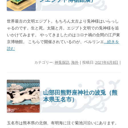
世界最古の文明エジプト。もちろん太古より兎神様はいらっし
ゃるのです。生と死。太陽と月。エジプト文明での兎神様を追
いかけてみます。 やってきましたのはコロナ禍の合間の江戸東
京博物館。 こちらで開催されているのが、ベルリンエ
…続きを
読む
カテゴリー:
神兎探訪
,
海外
| 投稿日:
2021年6月8日
|
山部田熊野座神社の波兎（熊
本県玉名市）
玉名市は熊本県の北側、有明海に注ぐ菊池川沿いにあります。