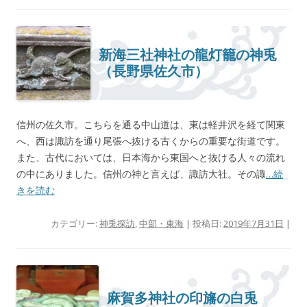
新海三社神社の龍灯籠の神兎
（長野県佐久市）
信州の佐久市。こちらを通る中山道は、東は軽井沢を経て関東
へ、西は諏訪を通り尾張へ抜ける古くからの重要な街道です。
また、古代においては、日本海から東国へと抜ける人々の流れ
の中にありました。信州の神と言えば、諏訪大社。その諏
…続
きを読む
カテゴリー:
神兎探訪
,
中部・東海
| 投稿日:
2019年7月31日
|
麻賀多神社の印旛の白兎