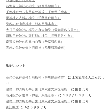
即位の礼と日烏月兎
淡海國玉神社の狛兎（静岡県磐田市）
千葉神社の八方星宮の神兎（千葉県千葉市）
星神社と古城の神兎（千葉県成田市）
兎谷の金山彦神社（熊本県熊本市）
大須三輪神社の福兎と御朱印兎（愛知県名古屋市）
新海三社神社の龍灯籠の神兎（長野県佐久市）
麻賀多神社の印旛の白兎（千葉県印旛）
高崎の兎神信仰と疱瘡神（群馬県高崎市）
最近のコメント
高崎の兎神信仰と疱瘡神（群馬県高崎市）
に
上宮文彫＆大江元武
よ
り
湯島天神の梅と牛と兎（東京都文京区湯島）
に
匿名
より
明月院の月世界（神奈川県鎌倉市）
に
ききききいきき
より
湯島天神の梅と牛と兎（東京都文京区湯島）
に
匿名
より
御記帳所
に
ゆきうさぎ
より