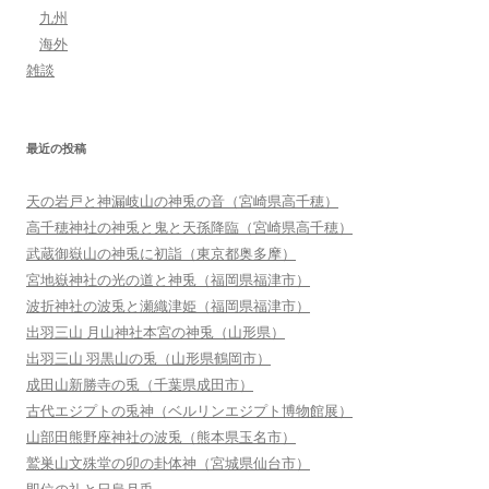
九州
海外
雑談
最近の投稿
天の岩戸と神漏岐山の神兎の音（宮崎県高千穂）
高千穂神社の神兎と鬼と天孫降臨（宮崎県高千穂）
武蔵御嶽山の神兎に初詣（東京都奥多摩）
宮地嶽神社の光の道と神兎（福岡県福津市）
波折神社の波兎と瀬織津姫（福岡県福津市）
出羽三山 月山神社本宮の神兎（山形県）
出羽三山 羽黒山の兎（山形県鶴岡市）
成田山新勝寺の兎（千葉県成田市）
古代エジプトの兎神（ベルリンエジプト博物館展）
山部田熊野座神社の波兎（熊本県玉名市）
鷲巣山文殊堂の卯の卦体神（宮城県仙台市）