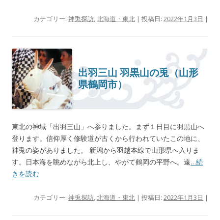
カテゴリー:
神兎探訪
,
北海道・東北
| 投稿日:
2022年1月3日
|
出羽三山 羽黒山の兎（山形
県鶴岡市）
東北の神域「出羽三山」へ参りました。まず１日目に羽黒山へ
登ります。信仰厚く修験道が古くから行われていたこの地に、
神兎の姿がありました。 新潟から羽越本線で山形県へ入りま
す。日本海を眺めながら北上し、やがて鶴岡の平野へ。遠
…続
きを読む
カテゴリー:
神兎探訪
,
北海道・東北
| 投稿日:
2022年1月3日
|