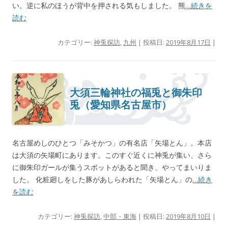
い。逆に私のほうが背中を押される気もしました。 熊
…続きを
読む
カテゴリー:
神兎探訪
,
九州
| 投稿日:
2019年8月17日
|
大須三輪神社の福兎と御朱印
兎（愛知県名古屋市）
名古屋めしのひとつ「みそかつ」の有名店「矢場とん」。本店
は大須の矢場町にあります。このすぐ近くに神兎が集い、さら
に御朱印ガールが集うスポットがあると聞き、やってまいりま
した。 化粧廻しをした豚があしらわれた「矢場とん」の
…続き
を読む
カテゴリー:
神兎探訪
,
中部・東海
| 投稿日:
2019年8月10日
|