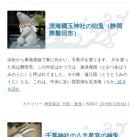
淡海國玉神社の狛兎（静岡
県磐田市）
浜松から東海道線で東に向かい、天竜川を渡ります。 川を渡っ
た先は磐田市。この付近はかつては、遠淡海国（とおつあはう
みのくに）と呼ばれてました。その後、遠江国（とうとうみの
くに）とも。これは、中央に近い琵琶湖を近淡海（ちか
…続き
を読む
カテゴリー:
神兎探訪
,
中部・東海
| 投稿日:
2019年10月6日
|
千葉神社の八方星宮の神兎