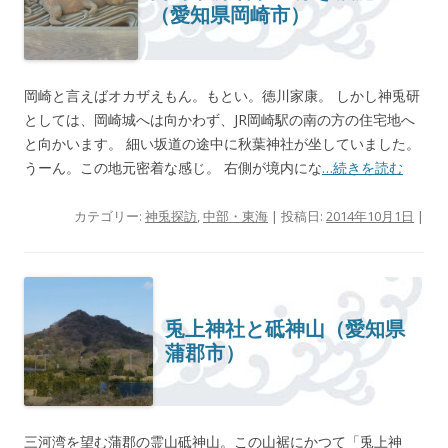
（愛知県岡崎市）
岡崎と言えばオカザえもん。もとい。徳川家康。 しかし神兎研
としては、岡崎城へは向かわず、JR岡崎駅の南の方の住宅地へ
と向かいます。 細い坂道の途中に秋葉神社が坐していました。
うーん。この地元密着な感じ。 右側が境内にな
…続きを読む
カテゴリー:
神兎探訪
,
中部・東海
| 投稿日:
2014年10月1日
|
兎上神社と砥神山（愛知県
蒲郡市）
三河湾を望む蒲郡の霊山砥神山。この山裾にかつて「兎上神