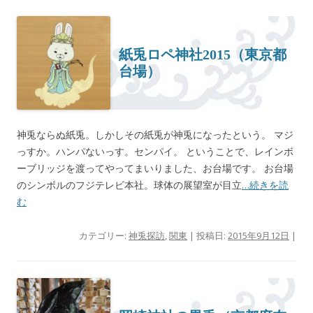
紙兎ロペ神社2015（東京都
台場）
神兎ならぬ紙兎。しかしその紙兎が神兎になったという。 マジ
っすか。ハンパないっす。センパイ。 ということで、レインボ
ーブリッジを渡ってやってまいりました、お台場です。 お台場
のシンボルのフジテレビ本社。球体の展望室が目立
…続きを読
む
カテゴリー:
神兎探訪
,
関東
| 投稿日:
2015年9月12日
|