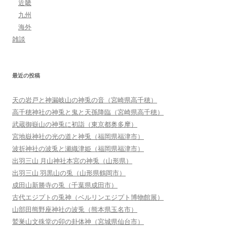
近畿
九州
海外
雑談
最近の投稿
天の岩戸と神漏岐山の神兎の音（宮崎県高千穂）
高千穂神社の神兎と鬼と天孫降臨（宮崎県高千穂）
武蔵御嶽山の神兎に初詣（東京都奥多摩）
宮地嶽神社の光の道と神兎（福岡県福津市）
波折神社の波兎と瀬織津姫（福岡県福津市）
出羽三山 月山神社本宮の神兎（山形県）
出羽三山 羽黒山の兎（山形県鶴岡市）
成田山新勝寺の兎（千葉県成田市）
古代エジプトの兎神（ベルリンエジプト博物館展）
山部田熊野座神社の波兎（熊本県玉名市）
鷲巣山文殊堂の卯の卦体神（宮城県仙台市）