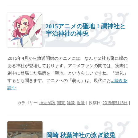
2015アニメの聖地！調神社と
宇治神社の神兎
2015年4月から放送開始のアニメには、なんと２社も兎に縁の
ある神社が登場しております。アニメファンの間では、実際に
劇中に登場した場所を「聖地」というらしいですね。「巡礼」
するとも聞きます。アニメへの「萌え」は、現代にお
…続きを
読む
カテゴリー:
神兎探訪
,
関東
,
雑談
,
近畿
| 投稿日:
2015年5月6日
|
岡崎 秋葉神社の泳ぎ波兎