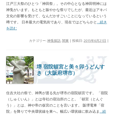
江戸三大祭のひとつ「神田祭」。その中心となる神田明神には
神兎がいます。もともと賑やかな祭りでしたが、最近はアキバ
文化の影響を受けて、なんだかすごいことになっているという
噂です。 日本最大の電気街であり、現在ではどちらかと
…続き
を読む
カテゴリー:
神兎探訪
,
関東
| 投稿日:
2015年6月21日
|
堺 宿院頓宮と美々卯うどんす
き（大阪府堺市）
住吉大社の祭で、神輿が渡る先が堺市の宿院頓宮です。 「宿院
（しゅくいん）」とは寺社の宿泊所のこと。「頓宮（とんぐ
う）」とは、神や帝の仮宮のことを言います。 阪堺電車「宿
院」を降りて中央環状線を東へ。幅広い環状線に飲み込ま
…続