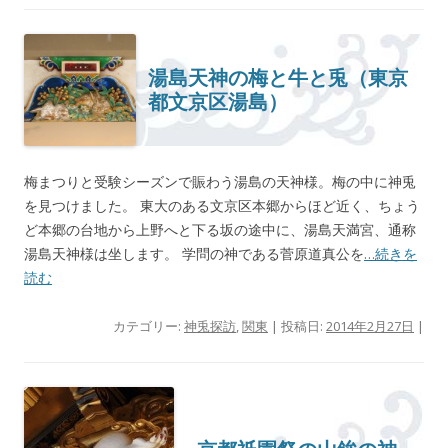
湯島天神の梅と牛と兎（東京
都文京区湯島）
梅まつりと受験シーズンで賑わう湯島の天神様。梅の中に神兎
を見つけました。 東大のある文京区本郷からほど近く、ちょう
ど本郷の台地から上野へと下る坂の途中に、湯島天満宮、通称
湯島天神様は坐します。 学問の神である菅原道真公を
…続きを
読む
カテゴリー:
神兎探訪
,
関東
| 投稿日:
2014年2月27日
|