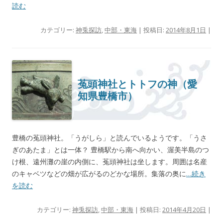
読む
カテゴリー:
神兎探訪
,
中部・東海
| 投稿日:
2014年8月1日
|
菟頭神社とトトフの神（愛
知県豊橋市）
豊橋の菟頭神社。「うがしら」と読んでいるようです。「うさ
ぎのあたま」とは一体？ 豊橋駅から南へ向かい、渥美半島のつ
け根、遠州灘の崖の内側に、菟頭神社は坐します。周囲は名産
のキャベツなどの畑が広がるのどかな場所。集落の奥に
…続き
を読む
カテゴリー:
神兎探訪
,
中部・東海
| 投稿日:
2014年4月20日
|