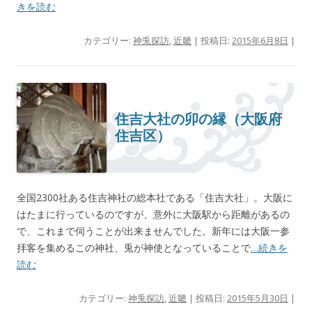
きを読む
カテゴリー:
神兎探訪
,
近畿
| 投稿日:
2015年6月8日
|
住吉大社の卯の縁（大阪府
住吉区）
全国2300社ある住吉神社の総本社である「住吉大社」。大阪に
はたまに行っているのですが、意外に大阪駅から距離があるの
で、これまで伺うことが出来ませんでした。新年には大阪一参
拝客を集めるこの神社、兎が神使となっていることで
…続きを
読む
カテゴリー:
神兎探訪
,
近畿
| 投稿日:
2015年5月30日
|