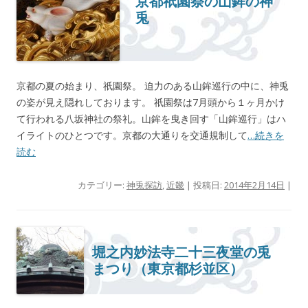
京都祇園祭の山鉾の神
兎
京都の夏の始まり、祇園祭。 迫力のある山鉾巡行の中に、神兎
の姿が見え隠れしております。 祇園祭は7月頭から１ヶ月かけ
て行われる八坂神社の祭礼。山鉾を曳き回す「山鉾巡行」はハ
イライトのひとつです。京都の大通りを交通規制して
…続きを
読む
カテゴリー:
神兎探訪
,
近畿
| 投稿日:
2014年2月14日
|
堀之内妙法寺二十三夜堂の兎
まつり（東京都杉並区）