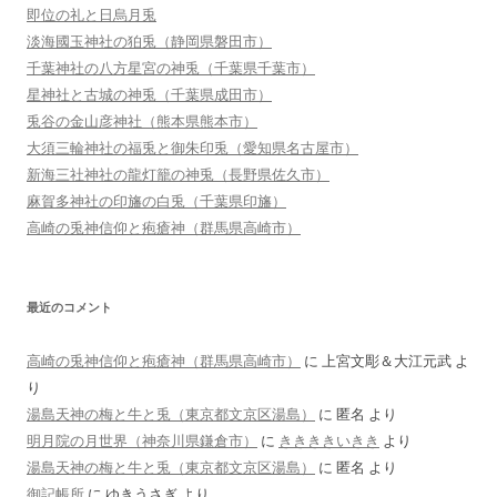
即位の礼と日烏月兎
淡海國玉神社の狛兎（静岡県磐田市）
千葉神社の八方星宮の神兎（千葉県千葉市）
星神社と古城の神兎（千葉県成田市）
兎谷の金山彦神社（熊本県熊本市）
大須三輪神社の福兎と御朱印兎（愛知県名古屋市）
新海三社神社の龍灯籠の神兎（長野県佐久市）
麻賀多神社の印旛の白兎（千葉県印旛）
高崎の兎神信仰と疱瘡神（群馬県高崎市）
最近のコメント
高崎の兎神信仰と疱瘡神（群馬県高崎市）
に
上宮文彫＆大江元武
よ
り
湯島天神の梅と牛と兎（東京都文京区湯島）
に
匿名
より
明月院の月世界（神奈川県鎌倉市）
に
ききききいきき
より
湯島天神の梅と牛と兎（東京都文京区湯島）
に
匿名
より
御記帳所
に
ゆきうさぎ
より