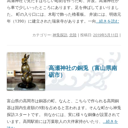
高瀬神社で見たすばらしい彫刻を作った町、井波。高瀬神社か
ら車で少しいったところにあります。足を伸ばしてまいりまし
た。 町の入り口には、木彫で飾った櫓看板。 井波には、明徳元
年（1390）に建立された瑞泉寺があります。一向
…続きを読む
カテゴリー:
神兎探訪
,
北陸
| 投稿日:
2019年5月11日
|
高瀬神社の銅兎（富山県南
砺市）
富山県の高岡市は銅器の町。なんと、こちらで作られる高岡銅
器は国内生産額の9割を占めると言われます。そんな町から神兎
探訪スタートです。 街なかには、実に様々な銅像が設置されて
います。高岡駅前には万葉歌人の大伴家持がいたり、
…続きを