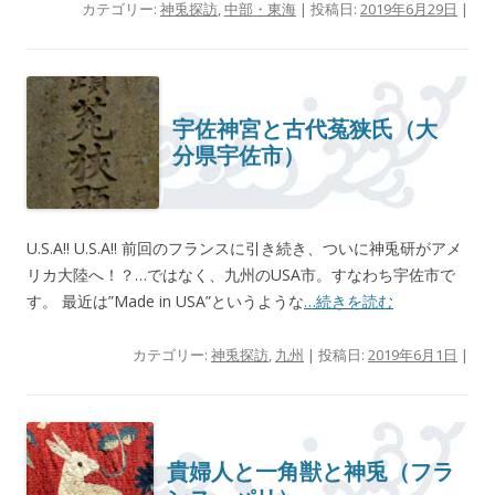
カテゴリー:
神兎探訪
,
中部・東海
| 投稿日:
2019年6月29日
|
宇佐神宮と古代菟狭氏（大
分県宇佐市）
U.S.A!! U.S.A!! 前回のフランスに引き続き、ついに神兎研がアメ
リカ大陸へ！？…ではなく、九州のUSA市。すなわち宇佐市で
す。 最近は”Made in USA”というような
…続きを読む
カテゴリー:
神兎探訪
,
九州
| 投稿日:
2019年6月1日
|
貴婦人と一角獣と神兎（フラ