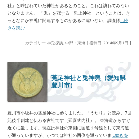
社」と呼ばれていた神社があるとのこと。これは訪れてみない
となりません。 「兎」を冠する「兎上神社」ということは、き
っとなにか神兎に関連するものがあるに違いない。調査隊
…続
きを読む
カテゴリー:
神兎探訪
,
中部・東海
| 投稿日:
2014年9月1日
|
菟足神社と兎神輿（愛知県
豊川市）
豊川市小坂井の菟足神社に参りました。「うたり」と読み、7世
紀後半創建と伝わる古社です（延喜式内社）。 東海道からすぐ
近くに坐します。現在は神社の東側に国道１号線として東海道
が通っていますが、かつては神社の西側を通っていま
…続きを