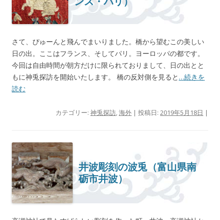
ンス・パリ）
さて、ぴゅーんと飛んでまいりました。橋から望むこの美しい
日の出。ここはフランス、そしてパリ。ヨーロッパの都です。
今回は自由時間が朝方だけに限られておりまして、日の出とと
もに神兎探訪を開始いたします。 橋の反対側を見ると
…続きを
読む
カテゴリー:
神兎探訪
,
海外
| 投稿日:
2019年5月18日
|
井波彫刻の波兎（富山県南
砺市井波）