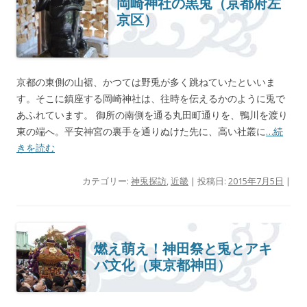
岡崎神社の黒兎（京都府左
京区）
京都の東側の山裾、かつては野兎が多く跳ねていたといいま
す。そこに鎮座する岡崎神社は、往時を伝えるかのように兎で
あふれています。 御所の南側を通る丸田町通りを、鴨川を渡り
東の端へ。平安神宮の裏手を通りぬけた先に、高い社叢に
…続
きを読む
カテゴリー:
神兎探訪
,
近畿
| 投稿日:
2015年7月5日
|
燃え萌え！神田祭と兎とアキ
バ文化（東京都神田）