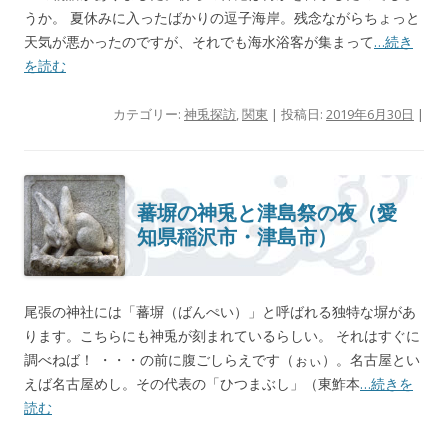
うか。 夏休みに入ったばかりの逗子海岸。残念ながらちょっと
天気が悪かったのですが、それでも海水浴客が集まって
…続き
を読む
カテゴリー:
神兎探訪
,
関東
| 投稿日:
2019年6月30日
|
蕃塀の神兎と津島祭の夜（愛
知県稲沢市・津島市）
尾張の神社には「蕃塀（ばんぺい）」と呼ばれる独特な塀があ
ります。こちらにも神兎が刻まれているらしい。 それはすぐに
調べねば！ ・・・の前に腹ごしらえです（ぉぃ）。名古屋とい
えば名古屋めし。その代表の「ひつまぶし」（東鮓本
…続きを
読む