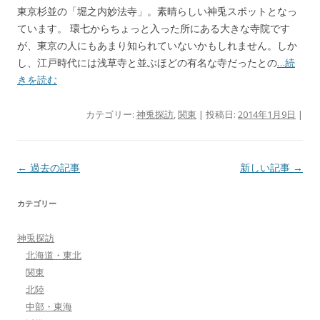
東京杉並の「堀之内妙法寺」。素晴らしい神兎スポットとなっ
ています。 環七からちょっと入った所にある大きな寺院です
が、東京の人にもあまり知られていないかもしれません。しか
し、江戸時代には浅草寺と並ぶほどの有名な寺だったとの
…続
きを読む
カテゴリー:
神兎探訪
,
関東
| 投稿日:
2014年1月9日
|
投稿ナビゲーション
←
過去の記事
新しい記事
→
カテゴリー
神兎探訪
北海道・東北
関東
北陸
中部・東海