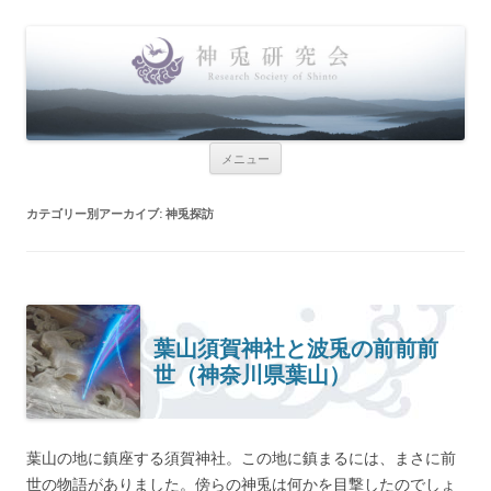
神兎研究会
Research Society of Shinto
コンテンツへ移動
メニュー
カテゴリー別アーカイブ:
神兎探訪
葉山須賀神社と波兎の前前前
世（神奈川県葉山）
葉山の地に鎮座する須賀神社。この地に鎮まるには、まさに前
世の物語がありました。傍らの神兎は何かを目撃したのでしょ