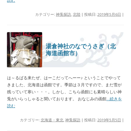
読む
カテゴリー:
神兎探訪
,
北陸
| 投稿日:
2019年5月6日
|
湯倉神社のなでうさぎ（北
海道函館市）
は～るばる来たぜ、はーこだってへーー♪ ということでやって
きました、北海道は函館です。季節は３月ですので、まだ雪が
残っていて寒い・・・。しかし、こちら函館にも素晴らしい神
兎がいらっしゃると聞いております。 おなじみの函館
…続きを
読む
カテゴリー:
北海道・東北
,
神兎探訪
| 投稿日:
2019年5月5日
|